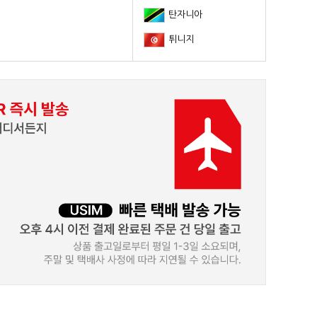
탄자니아
튀니지