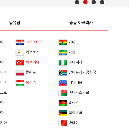
동유럽
중동 아프리카
아
크로아티아
가나
키프로스
가봉
아
튀르키예
나이지리아
니아
폴란드
남아프리카공화국
니아
헝가리
레위니옹
그로
마다가스카르
아
말라위
아
모잠비크
키아
바레인