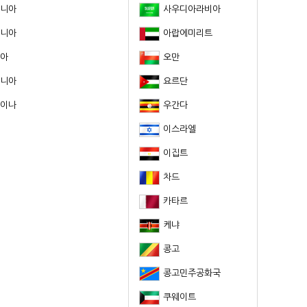
니아
사우디아라비아
니아
아랍에미리트
아
오만
니아
요르단
이나
우간다
이스라엘
이집트
차드
카타르
케냐
콩고
콩고민주공화국
쿠웨이트