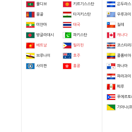
몰디브
키르기스스탄
온두라스
몽골
타지키스탄
우루과이
미얀마
태국
칠레
방글라데시
파키스탄
캐나다
베트남
필리핀
코스타리
브루나이
호주
콜롬비아
사이판
홍콩
파나마
파라과이
페루
푸에르토
기아나(