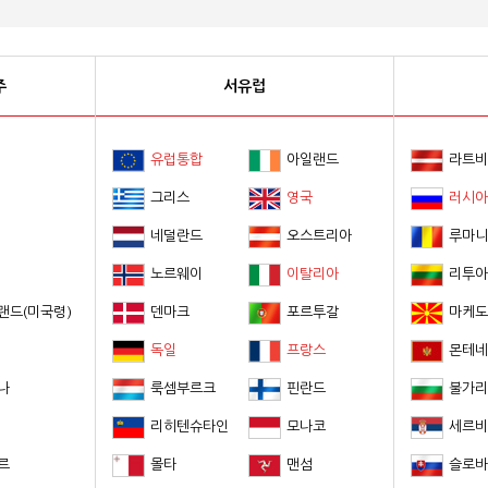
주
서유럽
유럽통합
아일랜드
라트비
그리스
영국
러시아
네덜란드
오스트리아
루마니
노르웨이
이탈리아
리투아
랜드(미국령)
덴마크
포르투갈
마케도
독일
프랑스
몬테네
나
룩셈부르크
핀란드
불가리
리히텐슈타인
모나코
세르비
르
몰타
맨섬
슬로바