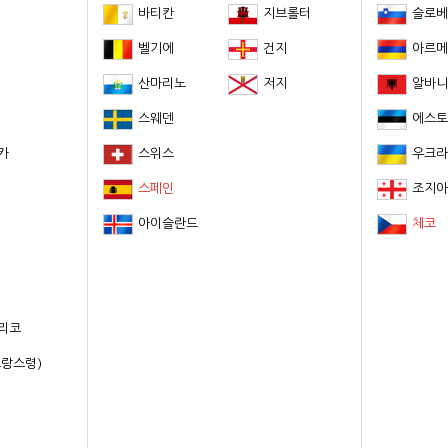
바티칸
지브롤터
슬로베
벨기에
건지
아르메
산마리노
저지
알바니
스웨덴
에스토
카
스위스
우크라
스페인
조지아
아이슬란드
체코
리코
프랑스령)